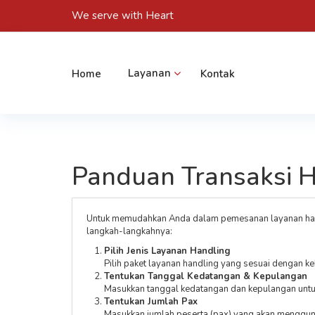
We serve with Heart
Home
Layanan
Kontak
Panduan Transaksi 
Untuk memudahkan Anda dalam pemesanan layanan handli
langkah-langkahnya:
Pilih Jenis Layanan Handling
Pilih paket layanan handling yang sesuai dengan k
Tentukan Tanggal Kedatangan & Kepulangan
Masukkan tanggal kedatangan dan kepulangan untu
Tentukan Jumlah Pax
Masukkan jumlah peserta (pax) yang akan menggun